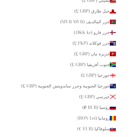
تشيلي (GBP £)
جبل طارق (GBP £)
جزر المالديف (MVR MVR)
جزر فارو (DKK kr.)
جزر فوكلاند (FKP £)
جزيرة مان (GBP £)
جنوب أفريقيا (GBP £)
جورجيا (GBP £)
جورجيا الجنوبية وجزر ساندويتش الجنوبية (GBP £)
جيرسي (GBP £)
روسيا (RUB ₽)
رومانيا (RON Lei)
سلوفاكيا (EUR €)