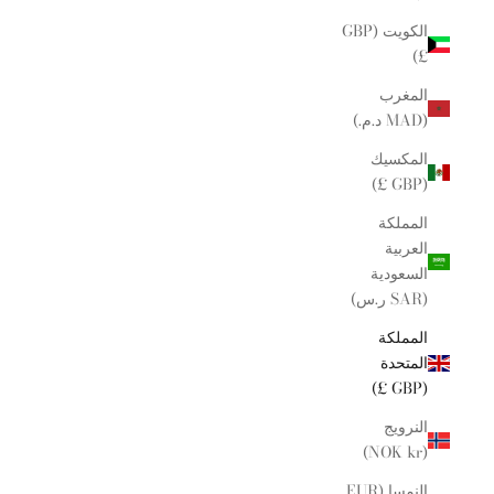
الكويت (GBP
£)
المغرب
(MAD د.م.)
المكسيك
(GBP £)
المملكة
العربية
السعودية
(SAR ر.س)
المملكة
المتحدة
(GBP £)
النرويج
(NOK kr)
النمسا (EUR