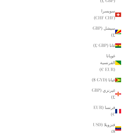
(GBP £)
سويسرا
(CHF CHF)
سيشل (GBP
£)
غانا (GBP £)
غويانا
الفرنسية
(EUR €)
غيانا (GYD $)
غيرنزي (GBP
£)
فرنسا (EUR
€)
فنزويلا (USD
$)