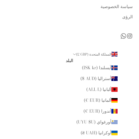
سياسة الخصوصية
الرؤى
المملكة المتحدة (GBP £)
البلد
آيسلندا (ISK kr)
أستراليا (AUD $)
ألبانيا (ALL L)
ألمانيا (EUR €)
أندورا (EUR €)
أورغواي (UYU $U)
أوكرانيا (UAH ₴)