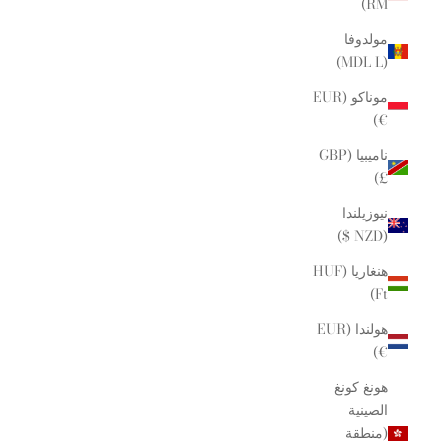
RM)
مولدوفا
(MDL L)
موناكو (EUR
€)
ناميبيا (GBP
£)
نيوزيلندا
(NZD $)
هنغاريا (HUF
Ft)
هولندا (EUR
€)
هونغ كونغ
الصينية
(منطقة