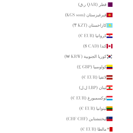
قطر (QAR ر.ق)
قيرغيزستان (KGS som)
كازاخستان (KZT ₸)
كرواتيا (EUR €)
كندا (CAD $)
كوريا الجنوبية (KRW ₩)
كولومبيا (GBP £)
لاتفيا (EUR €)
لبنان (LBP ل.ل)
لوكسمبورغ (EUR €)
ليتوانيا (EUR €)
ليختنشتاين (CHF CHF)
مالطا (EUR €)