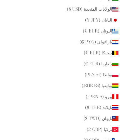
الولايات المتحدة (USD $)
اليابان (JPY ¥)
اليونان (EUR €)
باراغواي (PYG ₲)
بلجيكا (EUR €)
بلغاريا (EUR €)
بولندا (PLN zł)
بوليفيا (BOB Bs.)
بيرو (PEN S/)
تايلاند (THB ฿)
تايوان (TWD $)
تركيا (GBP £)