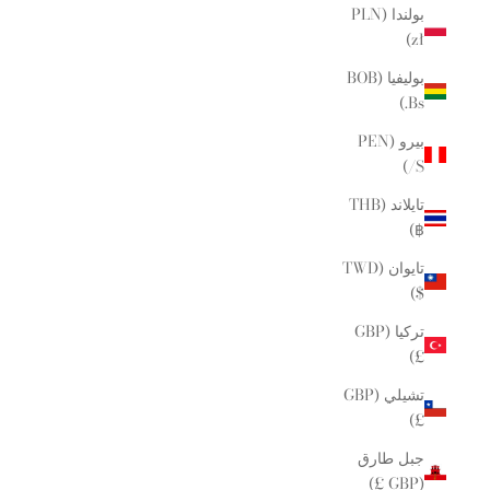
بولندا (PLN
zł)
بوليفيا (BOB
Bs.)
بيرو (PEN
S/)
تايلاند (THB
฿)
تايوان (TWD
$)
تركيا (GBP
£)
تشيلي (GBP
£)
جبل طارق
(GBP £)