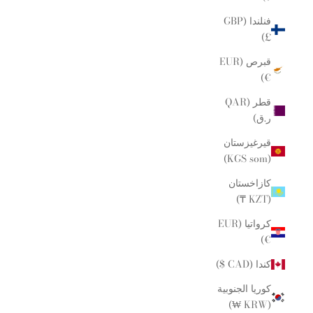
فنلندا (GBP
£)
قبرص (EUR
€)
قطر (QAR
ر.ق)
قيرغيزستان
(KGS som)
كازاخستان
(KZT ₸)
كرواتيا (EUR
€)
كندا (CAD $)
كوريا الجنوبية
(KRW ₩)