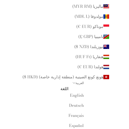
ماليزيا (MYR RM)
مولدوفا (MDL L)
موناكو (EUR €)
ناميبيا (GBP £)
نيوزيلندا (NZD $)
هنغاريا (HUF Ft)
هولندا (EUR €)
هونغ كونغ الصينية (منطقة إدارية خاصة) (HKD $)
العربية
اللغة
English
Deutsch
Français
Español