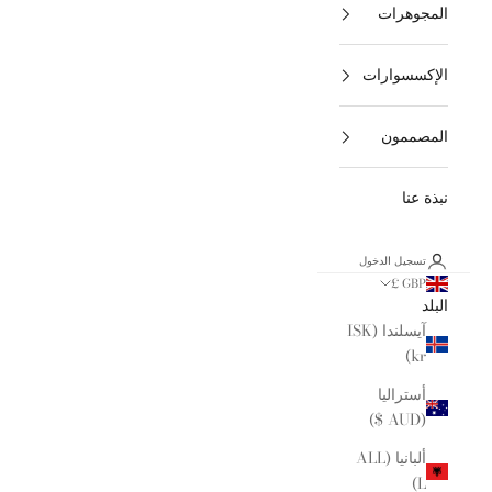
المجوهرات
الإكسسوارات
المصممون
نبذة عنا
تسجيل الدخول
GBP £
البلد
آيسلندا (ISK
kr)
أستراليا
(AUD $)
ألبانيا (ALL
L)