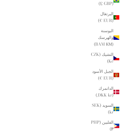
(GBP £)
البرتغال
(EUR €)
البوسنة
والهرسك
(BAM КМ)
التشيك (CZK
Kč)
الجبل الأسود
(EUR €)
الدانمرك
(DKK kr.)
السويد (SEK
kr)
الفلبين (PHP
₱)