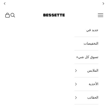
خطي إلى المحتوى
Bessette
افتح قائمة التصفح
بحث مفتوح
عربة ال
جديد في
التخفيضات
تسوق كل شيء
الملابس
الأحذية
الحقائب