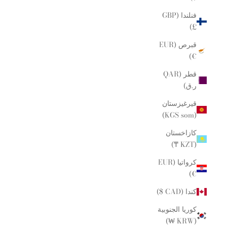
فنلندا (GBP
£)
قبرص (EUR
€)
قطر (QAR
ر.ق)
قيرغيزستان
(KGS som)
كازاخستان
(KZT ₸)
كرواتيا (EUR
€)
كندا (CAD $)
كوريا الجنوبية
(KRW ₩)