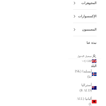
المجوهرات
الإكسسوارات
المصممون
نبذة عنا
تسجيل الدخول
GBP £
البلد
آيسلندا (ISK
kr)
أستراليا
(AUD $)
ألبانيا (ALL
L)