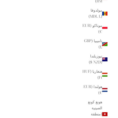
RM)
مولدوفا
(MDL L)
موناكو (EUR
€)
ناميبيا (GBP
£)
نيوزيلندا
(NZD $)
هنغاريا (HUF
Ft)
هولندا (EUR
€)
هونغ كونغ
الصينية
(منطقة