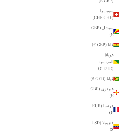
(GBP £)
سويسرا
(CHF CHF)
سيشل (GBP
£)
غانا (GBP £)
غويانا
الفرنسية
(EUR €)
غيانا (GYD $)
غيرنزي (GBP
£)
فرنسا (EUR
€)
فنزويلا (USD
$)