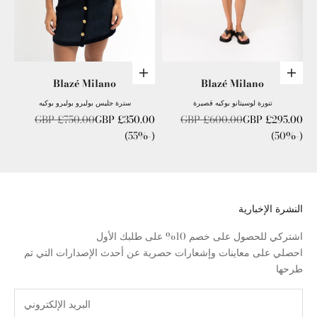
اختر الخيارات
اختر الخيارات
Blazé Milano
Blazé Milano
تنورة لوسيتانو بوكيه قصيرة
سترة جليس بوليرو بوليرو بوكيه
سعر التخفيضات
السعر العادي
سعر التخفيضات
السعر العادي
£750.00 GBP
£350.00 GBP
£600.00 GBP
£295.00 GBP
(-55%)
(-50%)
النشرة الإخبارية
اشتركي للحصول على خصم 10% على طلبك الأول
احصلي على معاينات وإشعارات حصرية عن أحدث الإصدارات التي تم
طرحها