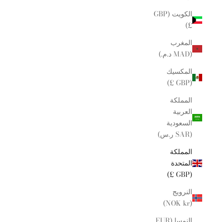
الكويت (GBP
£)
المغرب
(MAD د.م.)
المكسيك
(GBP £)
المملكة
العربية
السعودية
(SAR ر.س)
المملكة
المتحدة
(GBP £)
النرويج
(NOK kr)
النمسا (EUR