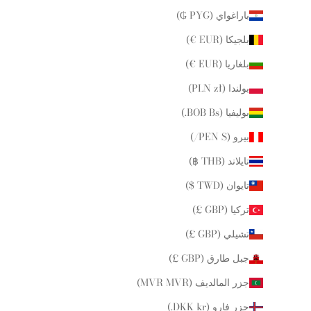
باراغواي (PYG ₲)
بلجيكا (EUR €)
بلغاريا (EUR €)
بولندا (PLN zł)
بوليفيا (BOB Bs.)
بيرو (PEN S/)
تايلاند (THB ฿)
تايوان (TWD $)
تركيا (GBP £)
تشيلي (GBP £)
جبل طارق (GBP £)
جزر المالديف (MVR MVR)
جزر فارو (DKK kr.)