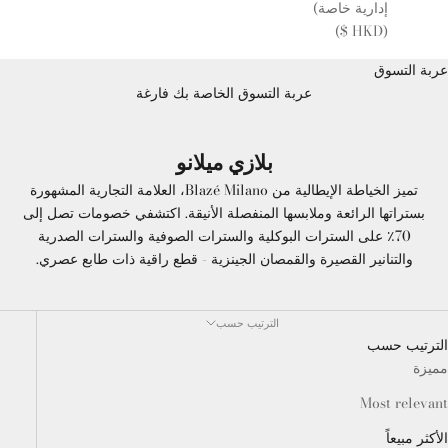
إدارية خاصة)
(HKD $)
عربة التسوق
عربة التسوق الخاصة بك فارغة
بلازي ميلانو
تميز الخياطة الإيطالية من Blazé Milano، العلامة التجارية المشهورة
بستراتها الرائعة وملابسها المنفصلة الأنيقة. اكتشفي خصومات تصل إلى
70٪ على السترات البوكلية والسترات الصوفية والسترات الصدرية
والتنانير القصيرة والقمصان الجينزية - قطع راقية ذات طابع عصري.
الترتيب حسب
الترتيب حسب
مميزة
Most relevant
الأكثر مبيعاً