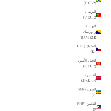
(GBP £)
البرتغال
(EUR €)
البوسنة
والهرسك
(BAM КМ)
التشيك (CZK
Kč)
الجبل الأسود
(EUR €)
الدانمرك
(DKK kr.)
السويد (SEK
kr)
الفلبين (PHP
₱)