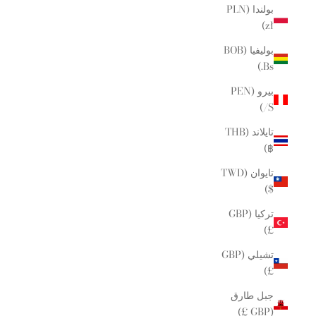
بولندا (PLN
zł)
بوليفيا (BOB
Bs.)
بيرو (PEN
S/)
تايلاند (THB
฿)
تايوان (TWD
$)
تركيا (GBP
£)
تشيلي (GBP
£)
جبل طارق
(GBP £)