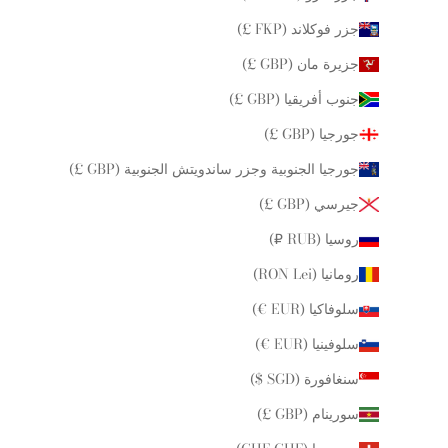
جزر فوكلاند (FKP £)
جزيرة مان (GBP £)
جنوب أفريقيا (GBP £)
جورجيا (GBP £)
جورجيا الجنوبية وجزر ساندويتش الجنوبية (GBP £)
جيرسي (GBP £)
روسيا (RUB ₽)
رومانيا (RON Lei)
سلوفاكيا (EUR €)
سلوفينيا (EUR €)
سنغافورة (SGD $)
سورينام (GBP £)