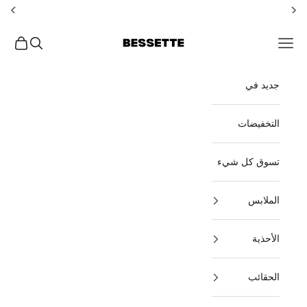
خطي إلى المحتوى
Bessette
افتح قائمة التصفح
بحث مفتوح
عربة ال
جديد في
التخفيضات
تسوق كل شيء
الملابس
الأحذية
الحقائب