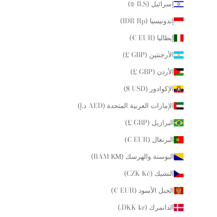
إسرائيل (ILS ₪)
إندونيسيا (IDR Rp)
إيطاليا (EUR €)
الأرجنتين (GBP £)
الأردن (GBP £)
الإكوادور (USD $)
الإمارات العربية المتحدة (AED د.إ)
البرازيل (GBP £)
البرتغال (EUR €)
البوسنة والهرسك (BAM КМ)
التشيك (CZK Kč)
الجبل الأسود (EUR €)
الدانمرك (DKK kr.)