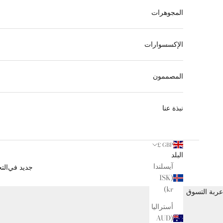
المجوهرات
الإكسسوارات
المصممون
نبذة عنا
GBP £
البلد
آيسلندا
جديد في
الت
(ISK
kr)
عربة التسوق
أستراليا
(AUD