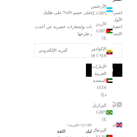
الأرجنتين
اشتركي للحصول على خصم 10% على طلبك
(GBP £)
الأول
الأردن
احصلي على معاينات وإشعارات حصرية عن أحدث
(GBP
الإصدارات التي تم طرحها
£)
الإكوادور
(USD $)
الإمارات
اشترك معنا
العربية
المتحدة
(AED
د.إ)
البرازيل
(GBP
£)
المملكة المتحدة (GBP £)
العربية
البرتغال
البلد
اللغة
(EUR