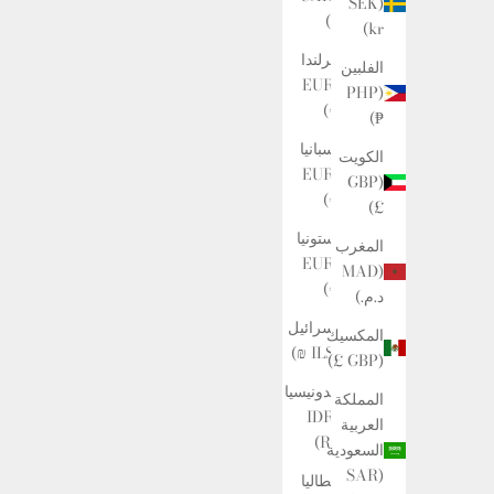
(SEK
₴)
kr)
أيرلندا
الفلبين
(EUR
(PHP
€)
₱)
إسبانيا
الكويت
(EUR
(GBP
€)
£)
إستونيا
المغرب
(EUR
(MAD
€)
د.م.)
إسرائيل
المكسيك
(ILS ₪)
(GBP £)
إندونيسيا
المملكة
(IDR
العربية
Rp)
السعودية
(SAR
إيطاليا