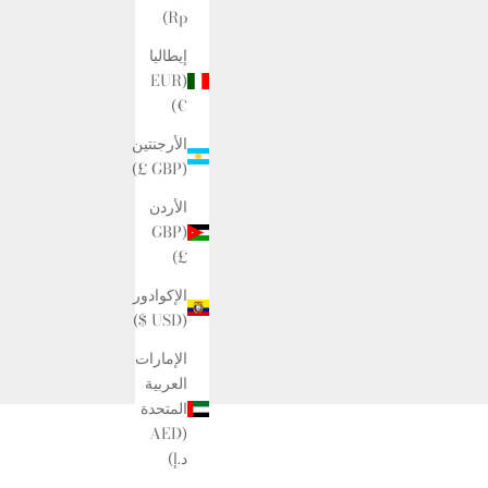
Rp)
إيطاليا
(EUR
€)
الأرجنتين
(GBP £)
الأردن
(GBP
£)
الإكوادور
(USD $)
الإمارات
العربية
المتحدة
(AED
د.إ)
الروابط