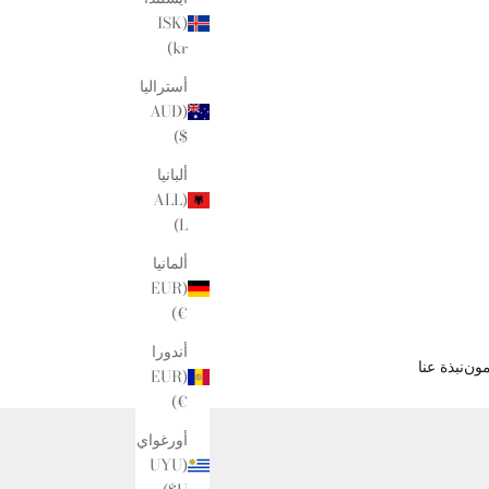
(ISK
kr)
أستراليا
(AUD
$)
ألبانيا
(ALL
L)
ألمانيا
(EUR
€)
أندورا
مون
نبذة عنا
(EUR
€)
أورغواي
(UYU