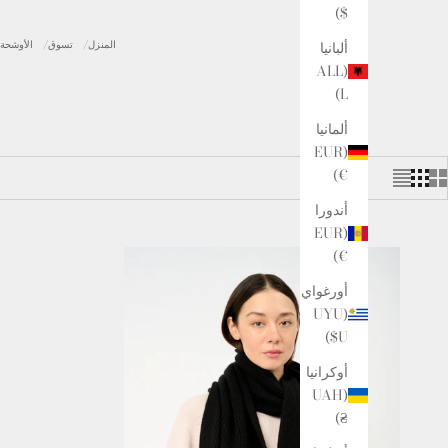
$)
ألبانيا
المنزل
تسوق
الأوشحة 
(ALL
L)
ألمانيا
(EUR
€)
أندورا
(EUR
€)
أورغواي
(UYU
$U)
أوكرانيا
(UAH
₴)