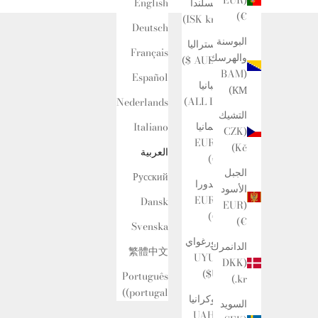
آيسلندا
English
€)
(ISK kr)
Deutsch
البوسنة
أستراليا
Français
والهرسك
(AUD $)
(BAM
Español
ألبانيا
КМ)
(ALL L)
Nederlands
التشيك
ألمانيا
Italiano
(CZK
(EUR
Kč)
العربية
€)
الجبل
Русский
أندورا
الأسود
(EUR
Dansk
(EUR
€)
€)
Svenska
أورغواي
الدانمرك
繁體中文
(UYU
(DKK
$U)
Português
kr.)
(portugal)
أوكرانيا
السويد
(UAH