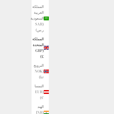
المملكة
العربية
السعودية
(SAR
ر.س)
المملكة
المتحدة
(GBP
£)
النرويج
(NOK
kr)
النمسا
(EUR
€)
الهند
(INR