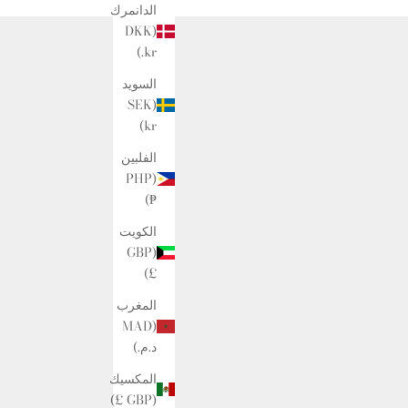
الدانمرك
(DKK
kr.)
السويد
(SEK
kr)
الفلبين
(PHP
₱)
الكويت
(GBP
£)
المغرب
(MAD
د.م.)
المكسيك
(GBP £)