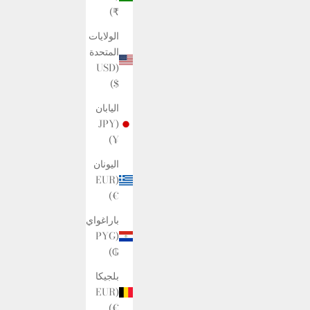
₹)
الولايات
المتحدة
(USD
$)
اليابان
(JPY
¥)
اليونان
(EUR
€)
باراغواي
(PYG
₲)
بلجيكا
(EUR
€)