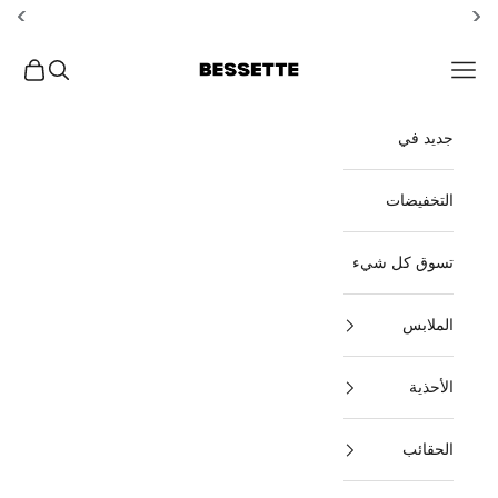
خطي إلى المحتوى
Bessette
افتح قائمة التصفح
بحث مفتوح
عربة ال
جديد في
التخفيضات
تسوق كل شيء
الملابس
الأحذية
الحقائب