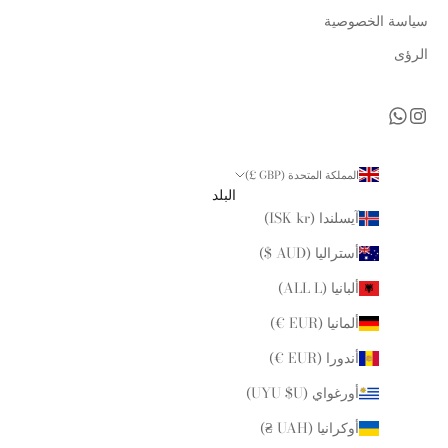
سياسة الخصوصية
الرؤى
المملكة المتحدة (GBP £)
البلد
آيسلندا (ISK kr)
أستراليا (AUD $)
ألبانيا (ALL L)
ألمانيا (EUR €)
أندورا (EUR €)
أورغواي (UYU $U)
أوكرانيا (UAH ₴)