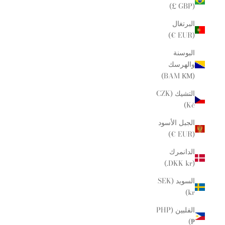
(GBP £)
البرتغال
(EUR €)
البوسنة
والهرسك
(BAM КМ)
التشيك (CZK
Kč)
الجبل الأسود
(EUR €)
الدانمرك
(DKK kr.)
السويد (SEK
kr)
الفلبين (PHP
₱)