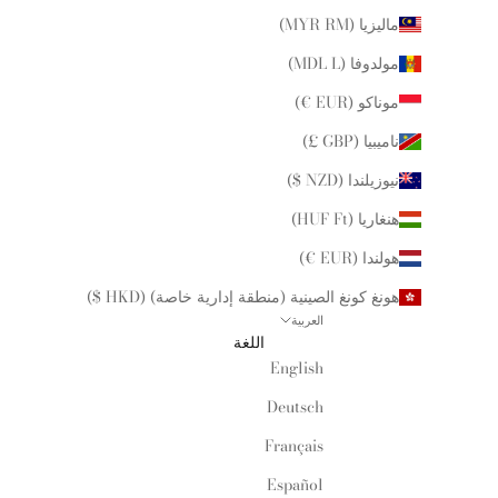
ماليزيا (MYR RM)
مولدوفا (MDL L)
موناكو (EUR €)
ناميبيا (GBP £)
نيوزيلندا (NZD $)
هنغاريا (HUF Ft)
هولندا (EUR €)
هونغ كونغ الصينية (منطقة إدارية خاصة) (HKD $)
العربية
اللغة
English
Deutsch
Français
Español