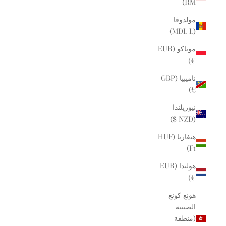
RM)
مولدوفا
(MDL L)
موناكو (EUR
€)
ناميبيا (GBP
£)
نيوزيلندا
(NZD $)
هنغاريا (HUF
Ft)
هولندا (EUR
€)
هونغ كونغ
الصينية
(منطقة