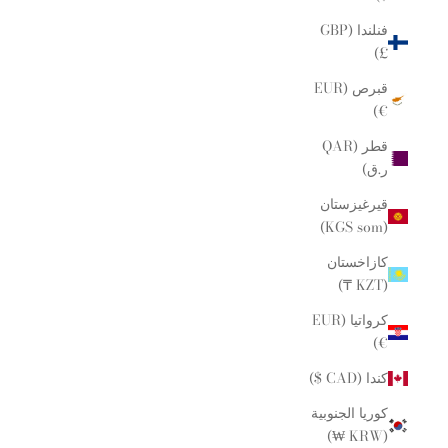
فنلندا (GBP
£)
قبرص (EUR
€)
قطر (QAR
ر.ق)
قيرغيزستان
(KGS som)
كازاخستان
(KZT ₸)
كرواتيا (EUR
€)
كندا (CAD $)
كوريا الجنوبية
(KRW ₩)