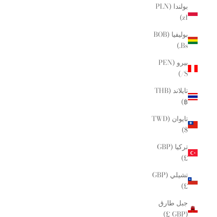
بولندا (PLN
zł)
بوليفيا (BOB
Bs.)
بيرو (PEN
S/)
تايلاند (THB
฿)
تايوان (TWD
$)
تركيا (GBP
£)
تشيلي (GBP
£)
جبل طارق
(GBP £)