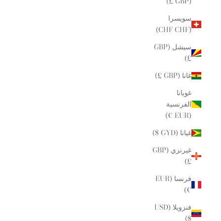
(GBP £)
سويسرا
(CHF CHF)
سيشل (GBP
£)
غانا (GBP £)
غويانا
الفرنسية
(EUR €)
غيانا (GYD $)
غيرنزي (GBP
£)
فرنسا (EUR
€)
فنزويلا (USD
$)