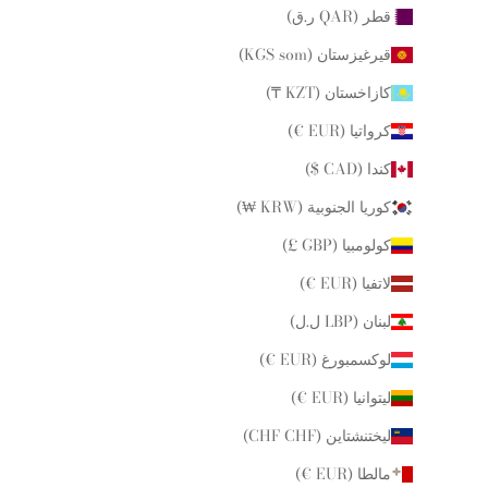
قطر (QAR ر.ق)
قيرغيزستان (KGS som)
كازاخستان (KZT ₸)
كرواتيا (EUR €)
كندا (CAD $)
كوريا الجنوبية (KRW ₩)
كولومبيا (GBP £)
لاتفيا (EUR €)
لبنان (LBP ل.ل)
لوكسمبورغ (EUR €)
ليتوانيا (EUR €)
ليختنشتاين (CHF CHF)
مالطا (EUR €)