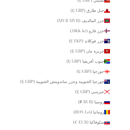
تشيلي (GBP £)
جبل طارق (GBP £)
جزر المالديف (MVR MVR)
جزر فارو (DKK kr.)
جزر فوكلاند (FKP £)
جزيرة مان (GBP £)
جنوب أفريقيا (GBP £)
جورجيا (GBP £)
جورجيا الجنوبية وجزر ساندويتش الجنوبية (GBP £)
جيرسي (GBP £)
روسيا (RUB ₽)
رومانيا (RON Lei)
سلوفاكيا (EUR €)