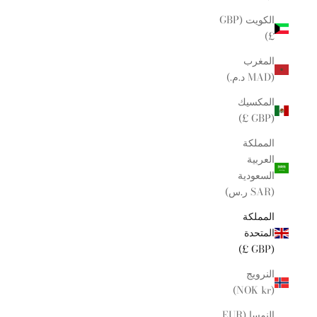
الكويت (GBP
£)
المغرب
(MAD د.م.)
المكسيك
(GBP £)
المملكة
العربية
السعودية
(SAR ر.س)
المملكة
المتحدة
(GBP £)
النرويج
(NOK kr)
النمسا (EUR