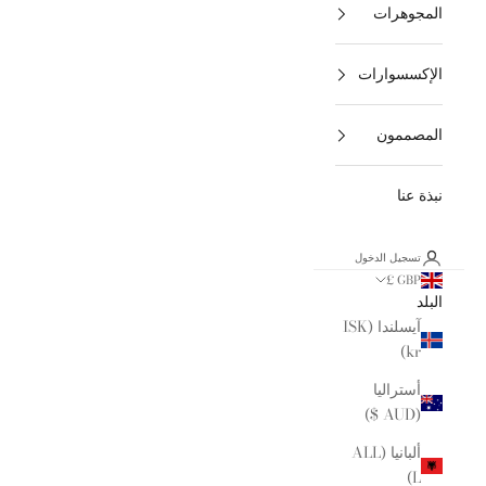
المجوهرات
الإكسسوارات
المصممون
نبذة عنا
تسجيل الدخول
GBP £
البلد
آيسلندا (ISK
kr)
أستراليا
(AUD $)
ألبانيا (ALL
L)