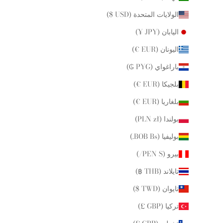
الولايات المتحدة (USD $)
اليابان (JPY ¥)
اليونان (EUR €)
باراغواي (PYG ₲)
بلجيكا (EUR €)
بلغاريا (EUR €)
بولندا (PLN zł)
بوليفيا (BOB Bs.)
بيرو (PEN S/)
تايلاند (THB ฿)
تايوان (TWD $)
تركيا (GBP £)