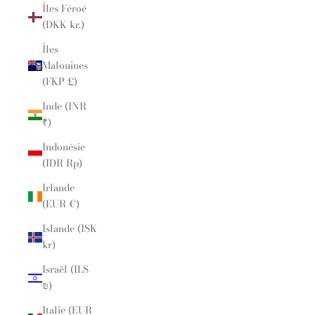
Îles Féroé
(DKK kr.)
Îles
Malouines
(FKP £)
Inde (INR
₹)
Indonésie
(IDR Rp)
Irlande
(EUR €)
Islande (ISK
kr)
Israël (ILS
₪)
Italie (EUR