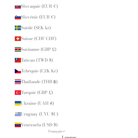
Slovaquie (EUR €)
Slovénie (EUR €)
Suède (SEK kr)
Suisse (CHF CHF)
Suriname (GBP £)
Taïwan (TWD $)
Tchéquie (CZK Kč)
Thaïlande (THB ฿)
Turquie (GBP £)
Ukraine (UAH ₴)
Uruguay (UYU $U)
Venezuela (USD $)
Français
Langue