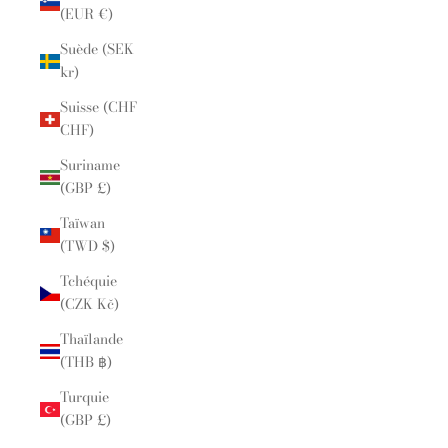
(EUR €)
Suède (SEK
kr)
Suisse (CHF
CHF)
Suriname
(GBP £)
Taïwan
(TWD $)
Tchéquie
(CZK Kč)
Thaïlande
(THB ฿)
Turquie
(GBP £)