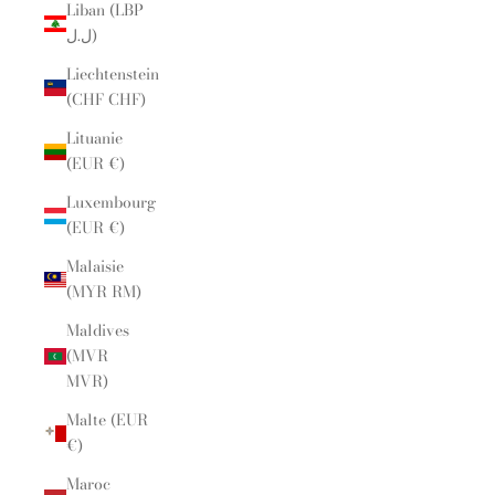
Liban (LBP
ل.ل)
Liechtenstein
(CHF CHF)
Lituanie
(EUR €)
Luxembourg
(EUR €)
Malaisie
(MYR RM)
Maldives
(MVR
MVR)
Malte (EUR
€)
Maroc