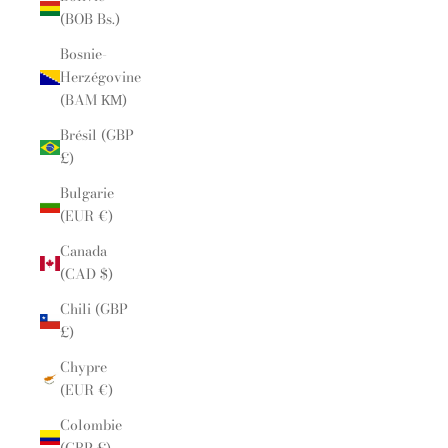
(BOB Bs.)
Bosnie-
Herzégovine
(BAM КМ)
Brésil (GBP
£)
Bulgarie
(EUR €)
Canada
(CAD $)
Chili (GBP
£)
Chypre
(EUR €)
Colombie