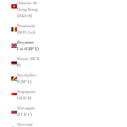
chinoise de
Hong Kong
(HKD $)
Roumanie
(RON Lei)
Royaume-
Uni (GBP £)
Russie (RUB
₽)
Seychelles
(GBP £)
Singapour
(SGD $)
Slovaquie
(EUR €)
Slovénie