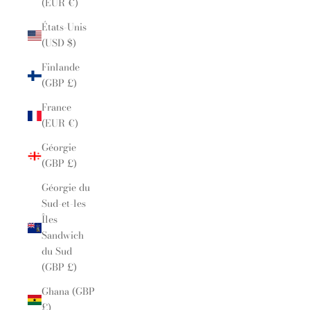
(EUR €)
États-Unis
(USD $)
Finlande
(GBP £)
France
(EUR €)
Géorgie
(GBP £)
Géorgie du
Sud-et-les
Îles
Sandwich
du Sud
(GBP £)
Ghana (GBP
£)