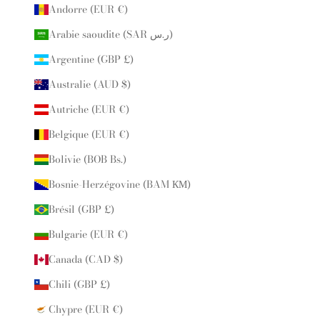
Andorre (EUR €)
Arabie saoudite (SAR ر.س)
Argentine (GBP £)
Australie (AUD $)
Autriche (EUR €)
Belgique (EUR €)
Bolivie (BOB Bs.)
Bosnie-Herzégovine (BAM КМ)
Brésil (GBP £)
Bulgarie (EUR €)
Canada (CAD $)
Chili (GBP £)
Chypre (EUR €)