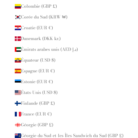
Colombie (GBP £)
Corée du Sud (KRW ₩)
Croatie (EUR €)
Danemark (DKK kr.)
Émirats arabes unis (AED د.إ)
Équateur (USD $)
Espagne (EUR €)
Estonie (EUR €)
États-Unis (USD $)
Finlande (GBP £)
France (EUR €)
Géorgie (GBP £)
Géorgie du Sud-et-les Îles Sandwich du Sud (GBP £)