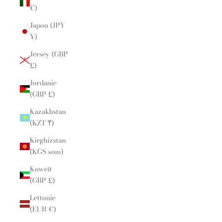
€)
Japon (JPY
¥)
Jersey (GBP
£)
Jordanie
(GBP £)
Kazakhstan
(KZT ₸)
Kirghizstan
(KGS som)
Koweït
(GBP £)
Lettonie
(EUR €)