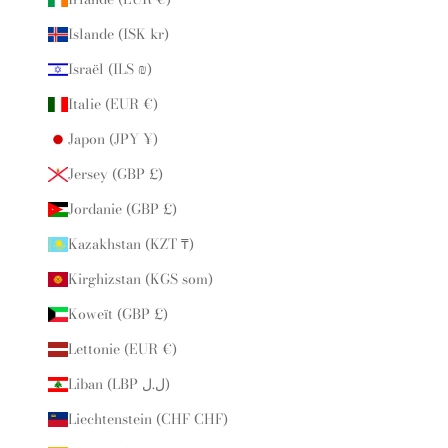
Islande (ISK kr)
Israël (ILS ₪)
Italie (EUR €)
Japon (JPY ¥)
Jersey (GBP £)
Jordanie (GBP £)
Kazakhstan (KZT ₸)
Kirghizstan (KGS som)
Koweït (GBP £)
Lettonie (EUR €)
Liban (LBP ل.ل)
Liechtenstein (CHF CHF)