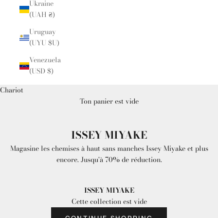
Ukraine
(UAH ₴)
Uruguay
(UYU $U)
Venezuela
(USD $)
Chariot
Ton panier est vide
ISSEY MIYAKE
Magasine les chemises à haut sans manches Issey Miyake et plus
encore. Jusqu'à 70% de réduction.
ISSEY MIYAKE
Cette collection est vide
CONTINUE SHOPPING