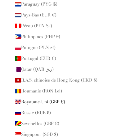
Paraguay (PYG ₲)
Pays-Bas (EUR €)
Pérou (PEN S/)
Philippines (PHP ₱)
Pologne (PLN zł)
Portugal (EUR €)
Qatar (QAR ر.ق)
R.A.S. chinoise de Hong Kong (HKD $)
Roumanie (RON Lei)
Royaume-Uni (GBP £)
Russie (RUB ₽)
Seychelles (GBP £)
Singapour (SGD $)