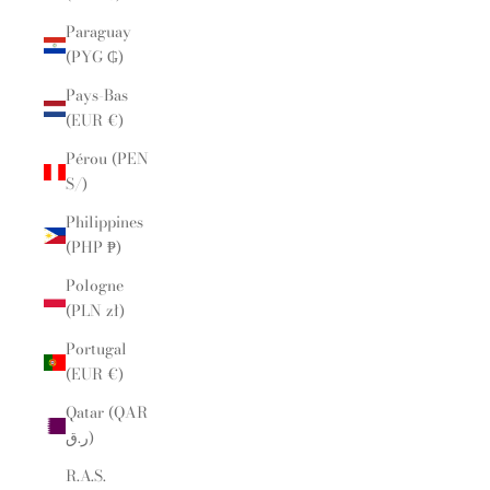
Paraguay
(PYG ₲)
Pays-Bas
(EUR €)
Pérou (PEN
S/)
Philippines
(PHP ₱)
Pologne
(PLN zł)
Portugal
(EUR €)
Qatar (QAR
ر.ق)
R.A.S.