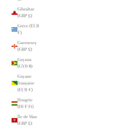
Gibraltar
(GBP £)
Grèce (EUR
€)
Guernesey
(GBP £)
Guyana
(GYD $)
Guyane
française
(EUR €)
Hongrie
(HUF Ft)
Île de Man
(GBP £)