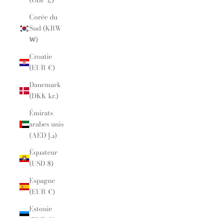
(GBP £)
Corée du
Sud (KRW
₩)
Croatie
(EUR €)
Danemark
(DKK kr.)
Émirats
arabes unis
(AED د.إ)
Équateur
(USD $)
Espagne
(EUR €)
Estonie