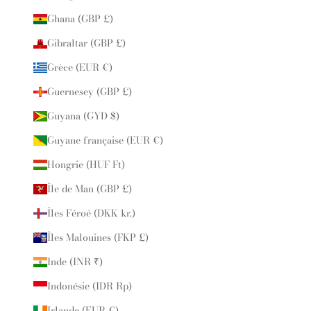
Ghana (GBP £)
Gibraltar (GBP £)
Grèce (EUR €)
Guernesey (GBP £)
Guyana (GYD $)
Guyane française (EUR €)
Hongrie (HUF Ft)
Île de Man (GBP £)
Îles Féroé (DKK kr.)
Îles Malouines (FKP £)
Inde (INR ₹)
Indonésie (IDR Rp)
Irlande (EUR €)