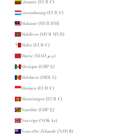
Lituanie (EUR €)
Luxembourg (EUR €)
Malaisie (MYR RM)
Maldives (MVR MVR)
Malte (EUR €)
Maroc (MAD د.م.)
Mexique (GBP £)
Moldavie (MDL L)
Monaco (EUR €)
Monténégro (EUR €)
Namibie (GBP £)
Norvège (NOK kr)
Nouvelle-Zélande (NZD $)