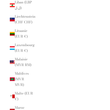
Liban (LBP
ل.ل)
Liechtenstein
(CHF CHF)
Lituanie
(EUR €)
Luxembourg
(EUR €)
Malaisie
(MYR RM)
Maldives
(MVR
MVR)
Malte (EUR
€)
Maroc