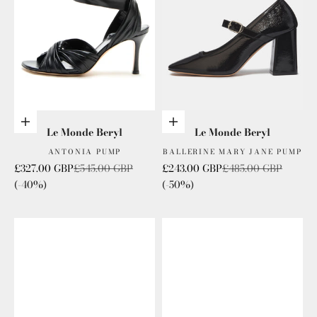
Choisis les options
Choisis les options
Le Monde Beryl
Le Monde Beryl
ANTONIA PUMP
BALLERINE MARY JANE PUMP
Prix de vente
Prix normal
Prix de vente
Prix normal
£327.00 GBP
£545.00 GBP
£243.00 GBP
£485.00 GBP
(-40%)
(-50%)