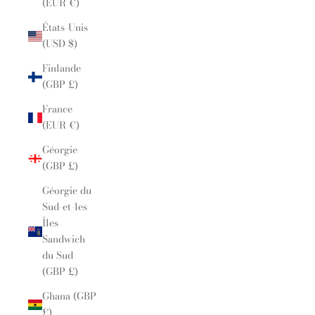
(EUR €)
États-Unis
(USD $)
Finlande
(GBP £)
France
(EUR €)
Géorgie
(GBP £)
Géorgie du
Sud-et-les
Îles
Sandwich
du Sud
(GBP £)
Ghana (GBP
£)