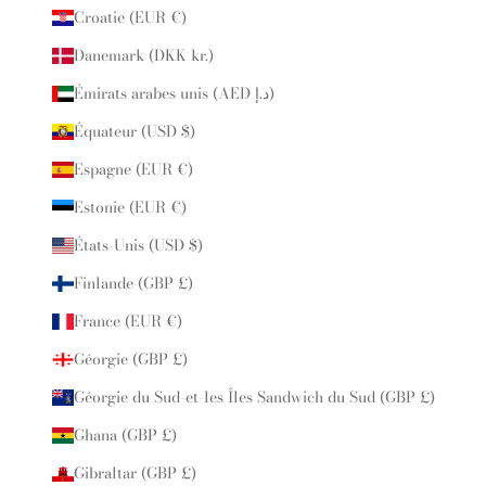
Croatie (EUR €)
Danemark (DKK kr.)
Émirats arabes unis (AED د.إ)
Équateur (USD $)
Espagne (EUR €)
Estonie (EUR €)
États-Unis (USD $)
Finlande (GBP £)
France (EUR €)
Géorgie (GBP £)
Géorgie du Sud-et-les Îles Sandwich du Sud (GBP £)
Ghana (GBP £)
Gibraltar (GBP £)