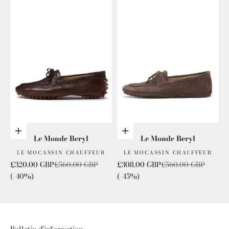
Choisis les options
Choisis les options
Le Monde Beryl
Le Monde Beryl
LE MOCASSIN CHAUFFEUR
LE MOCASSIN CHAUFFEUR
Prix de vente
Prix normal
Prix de vente
Prix normal
£320.00 GBP
£560.00 GBP
£308.00 GBP
£560.00 GBP
(-40%)
(-45%)
Bulletin d'information