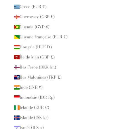
Grèce (EUR €)
Guernesey (GBP £)
Guyana (GYD $)
Guyane française (EUR €)
Hongrie (HUF Ft)
Île de Man (GBP £)
Îles Féroé (DKK kr.)
Îles Malouines (FKP £)
Inde (INR ₹)
Indonésie (IDR Rp)
Irlande (EUR €)
Islande (ISK kr)
Israël (ILS ₪)