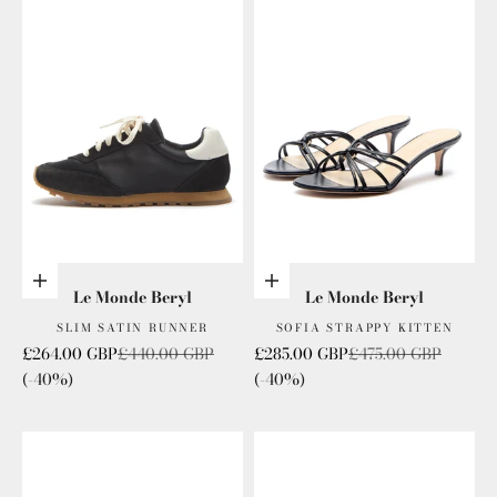
Choisis les options
Choisis les options
Le Monde Beryl
Le Monde Beryl
SLIM SATIN RUNNER
SOFIA STRAPPY KITTEN
Prix de vente
Prix normal
Prix de vente
Prix normal
£264.00 GBP
£440.00 GBP
£285.00 GBP
£475.00 GBP
(-40%)
(-40%)