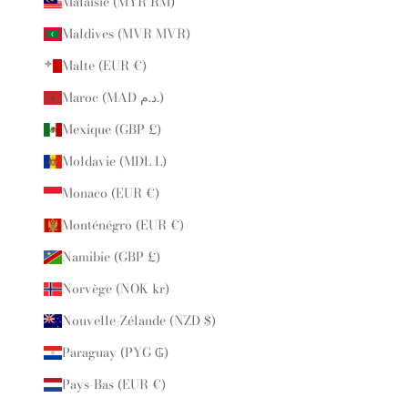
Malaisie (MYR RM)
Maldives (MVR MVR)
Malte (EUR €)
Maroc (MAD د.م.)
Mexique (GBP £)
Moldavie (MDL L)
Monaco (EUR €)
Monténégro (EUR €)
Namibie (GBP £)
Norvège (NOK kr)
Nouvelle-Zélande (NZD $)
Paraguay (PYG ₲)
Pays-Bas (EUR €)