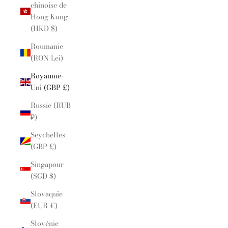
chinoise de
Hong Kong
(HKD $)
Roumanie
(RON Lei)
Royaume-
Uni (GBP £)
Russie (RUB
₽)
Seychelles
(GBP £)
Singapour
(SGD $)
Slovaquie
(EUR €)
Slovénie