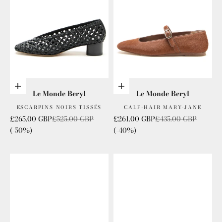
Choisis les options
Choisis les options
Le Monde Beryl
Le Monde Beryl
ESCARPINS NOIRS TISSÉS
CALF-HAIR MARY-JANE
Prix de vente
Prix normal
Prix de vente
Prix normal
£265.00 GBP
£525.00 GBP
£261.00 GBP
£435.00 GBP
(-50%)
(-40%)