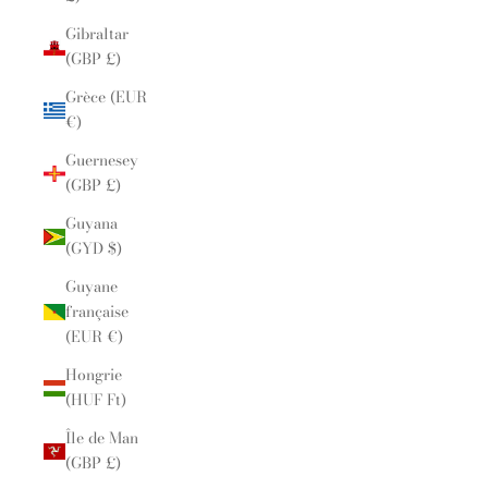
Gibraltar
(GBP £)
Grèce (EUR
€)
Guernesey
(GBP £)
Guyana
(GYD $)
Guyane
française
(EUR €)
Hongrie
(HUF Ft)
Île de Man
(GBP £)