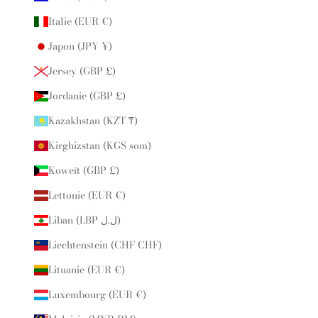
Italie (EUR €)
Japon (JPY ¥)
Jersey (GBP £)
Jordanie (GBP £)
Kazakhstan (KZT ₸)
Kirghizstan (KGS som)
Koweït (GBP £)
Lettonie (EUR €)
Liban (LBP ل.ل)
Liechtenstein (CHF CHF)
Lituanie (EUR €)
Luxembourg (EUR €)