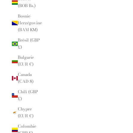
(BOB Bs.)
Bosnie-
Herzégovine
(BAM КМ)
Brésil (GBP
£)
Bulgarie
(EUR €)
Canada
(CAD $)
Chili (GBP
£)
Chypre
(EUR €)
Colombie