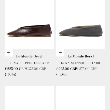
Choisis les options
Choisis les options
Le Monde Beryl
Le Monde Beryl
LUNA SLIPPER CUSTARD
LUNA SLIPPER CUSTARD
Prix de vente
Prix normal
Prix de vente
Prix normal
£225.00 GBP
£375.00 GBP
£225.00 GBP
£375.00 GBP
(-40%)
(-40%)