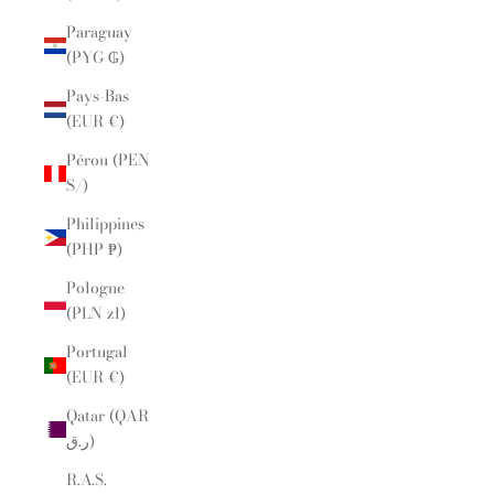
Paraguay
(PYG ₲)
Pays-Bas
(EUR €)
Pérou (PEN
S/)
Philippines
(PHP ₱)
Pologne
(PLN zł)
Portugal
(EUR €)
Qatar (QAR
ر.ق)
R.A.S.