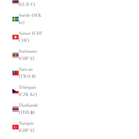
(EUR €)
Suède (SEK
kr)
Suisse (CHF
CHF)
Suriname
(GBP £)
Taïwan
(TWD $)
Tchéquie
(CZK Kč)
Thaïlande
(THB ฿)
Turquie
(GBP £)