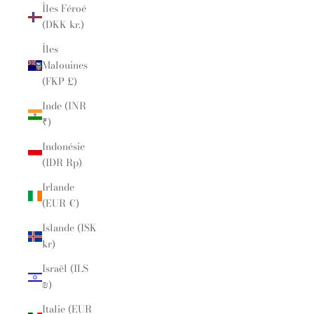
Îles Féroé
(DKK kr.)
Îles
Malouines
(FKP £)
Inde (INR
₹)
Indonésie
(IDR Rp)
Irlande
(EUR €)
Islande (ISK
kr)
Israël (ILS
₪)
Italie (EUR