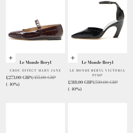
Choisis les options
Choisis les options
Le Monde Beryl
Le Monde Beryl
CROC-EFFECT MARY-JANE
LE MONDE BERYL VICTORIA
PUMP
Prix de vente
Prix normal
£273.00 GBP
£455.00 GBP
Prix de vente
Prix normal
£318.00 GBP
£530.00 GBP
(-40%)
(-40%)