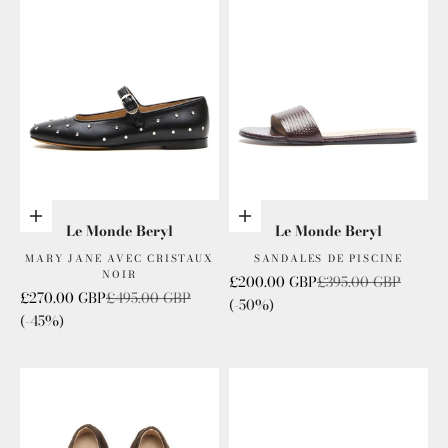
Choisis les options
Choisis les options
Le Monde Beryl
Le Monde Beryl
MARY JANE AVEC CRISTAUX
SANDALES DE PISCINE
NOIR
Prix de vente
Prix normal
£200.00 GBP
£395.00 GBP
Prix de vente
Prix normal
£270.00 GBP
£495.00 GBP
(-50%)
(-45%)