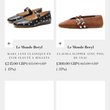
Choisis les options
Choisis les options
Le Monde Beryl
Le Monde Beryl
MARY JANE CLASSIQUE EN
CLAUDIA SLIPPER AVEC POIL
CUIR CLOUTÉ À ŒILLETS
DE VEAU
Prix de vente
Prix normal
Prix de vente
Prix normal
£245.00 GBP
£455.00 GBP
£300.00 GBP
£465.00 GBP
(-45%)
(-35%)