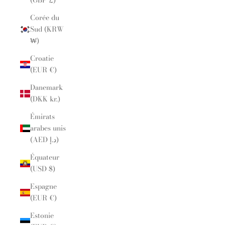
(GBP £)
Corée du
Sud (KRW
₩)
Croatie
(EUR €)
Danemark
(DKK kr.)
Émirats
arabes unis
(AED د.إ)
Équateur
(USD $)
Espagne
(EUR €)
Estonie