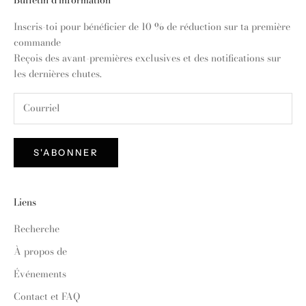
Inscris-toi pour bénéficier de 10 % de réduction sur ta première
commande
Reçois des avant-premières exclusives et des notifications sur
les dernières chutes.
S'ABONNER
Liens
Recherche
À propos de
Événements
Contact et FAQ