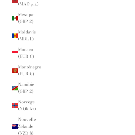
(MAD د.م.)
Mexique
(GBP £)
Moldavie
(MDL L)
Monaco
(EUR €)
Monténégro
(EUR €)
Namibie
(GBP £)
Norvège
(NOK kr)
Nouvelle-
Zélande
(NZD $)