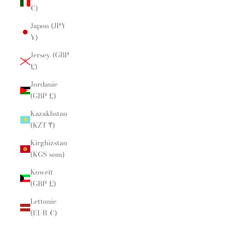
€)
Japon (JPY
¥)
Jersey (GBP
£)
Jordanie
(GBP £)
Kazakhstan
(KZT ₸)
Kirghizstan
(KGS som)
Koweït
(GBP £)
Lettonie
(EUR €)