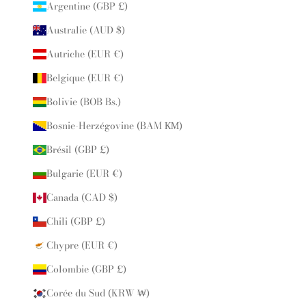
Argentine (GBP £)
Australie (AUD $)
Autriche (EUR €)
Belgique (EUR €)
Bolivie (BOB Bs.)
Bosnie-Herzégovine (BAM КМ)
Brésil (GBP £)
Bulgarie (EUR €)
Canada (CAD $)
Chili (GBP £)
Chypre (EUR €)
Colombie (GBP £)
Corée du Sud (KRW ₩)