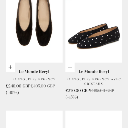
Choisis les options
Choisis les options
Le Monde Beryl
Le Monde Beryl
PANTOUFLES REGENCY
PANTOUFLES REGENCY AVEC
CRISTAUX
Prix de vente
Prix normal
£240.00 GBP
£405.00 GBP
Prix de vente
Prix normal
£270.00 GBP
£485.00 GBP
(-40%)
(-45%)