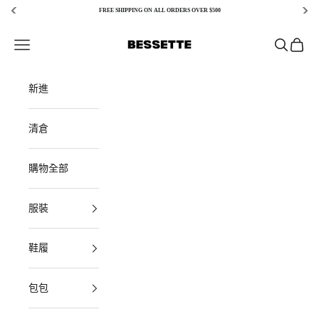
FREE SHIPPING ON ALL ORDERS OVER $500
跳至內容
Bessette
開啟導覽選單
開啟搜尋
打開購
新進
清倉
購物全部
服裝
鞋履
包包