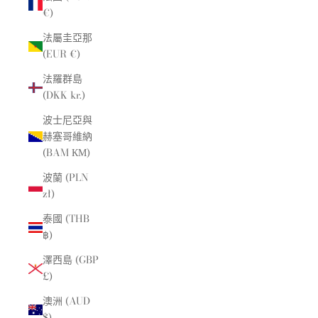
€)
法屬圭亞那
(EUR €)
法羅群島
(DKK kr.)
波士尼亞與
赫塞哥維納
(BAM КМ)
波蘭 (PLN
zł)
泰國 (THB
฿)
澤西島 (GBP
£)
澳洲 (AUD
$)