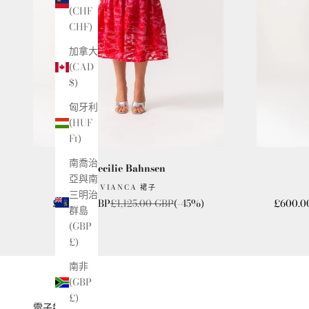
(CHF
CHF)
加拿大
(CAD
$)
匈牙利
(HUF
Ft)
南喬治
Cecilie Bahnsen
亞與南
VIANCA 裙子
三明治
銷售價格
一般價格
銷售價
£595.00 GBP
£1,125.00 GBP
(-45%)
£600.0
群島
(GBP
£)
南非
(GBP
£)
電子報