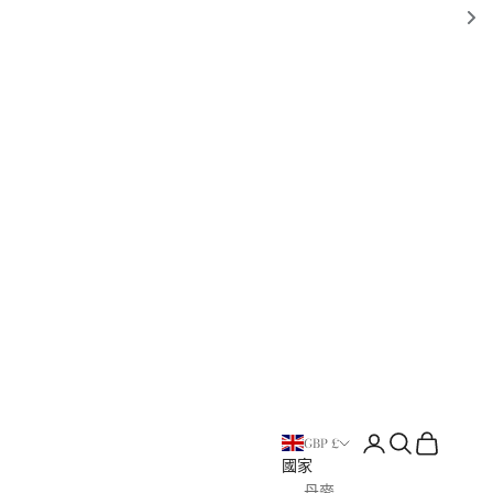
開啟帳戶頁面
開啟搜尋
打開購物車
GBP £
國家
丹麥