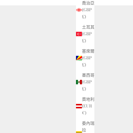
喬治亞
(GBP
£)
土耳其
(GBP
£)
塞席爾
(GBP
£)
墨西哥
(GBP
£)
奧地利
(EUR
€)
委內瑞
拉