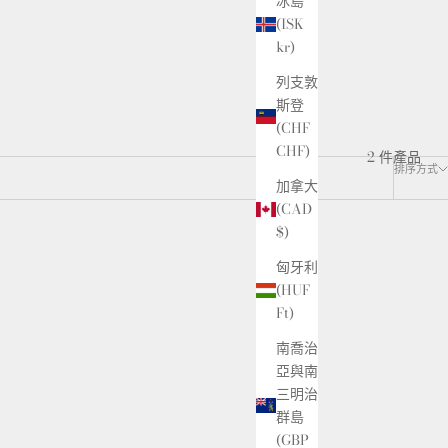
冰島
(ISK
kr)
列支敦
斯登
(CHF
CHF)
2 件產品
排序方式
加拿大
(CAD
$)
匈牙利
(HUF
Ft)
南喬治
亞與南
三明治
群島
(GBP