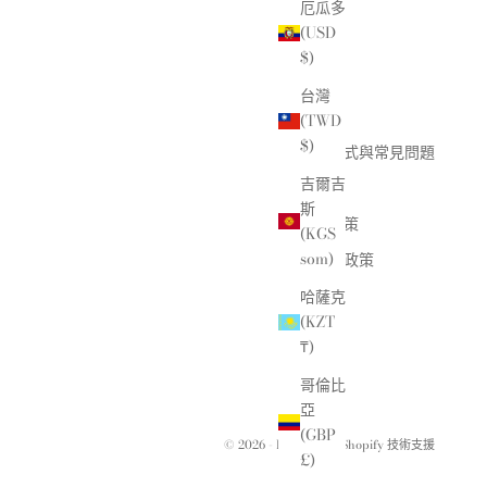
厄瓜多
(USD
搜尋
$)
關於
台灣
活動
(TWD
$)
聯絡方式與常見問題
吉爾吉
運費
斯
退貨政策
(KGS
som)
隱私權政策
洞察力
哈薩克
(KZT
₸)
哥倫比
亞
(GBP
© 2026 - Bessette
由 Shopify 技術支援
£)