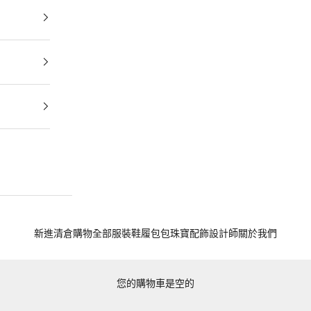
新進
清倉
購物全部
服裝
鞋履
包包
珠寶
配飾
設計師
關於我們
您的購物車是空的