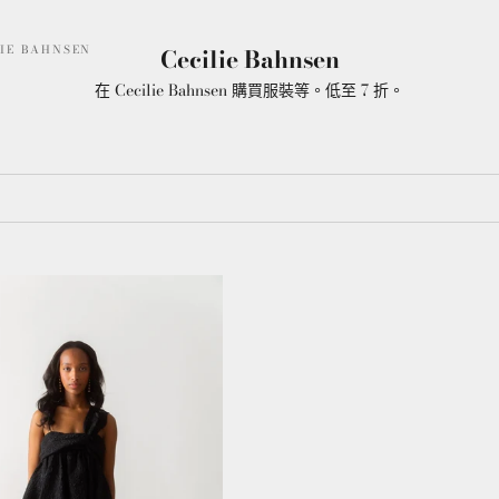
LIE BAHNSEN
Cecilie Bahnsen
在 Cecilie Bahnsen 購買服裝等。低至 7 折。