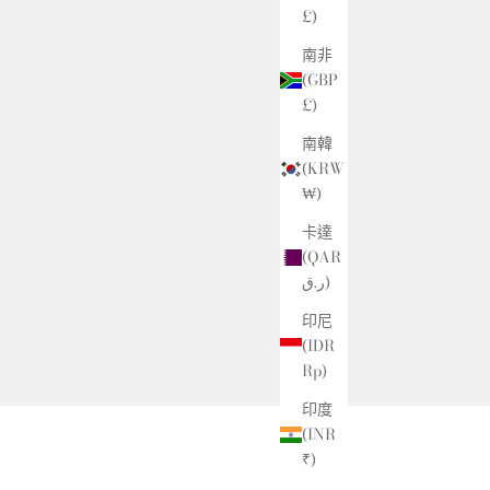
£)
南非
(GBP
£)
南韓
(KRW
₩)
卡達
(QAR
ر.ق)
印尼
(IDR
Rp)
印度
(INR
₹)
連結