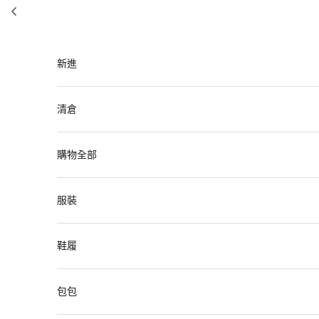
跳至內容
新進
清倉
購物全部
服裝
鞋履
包包