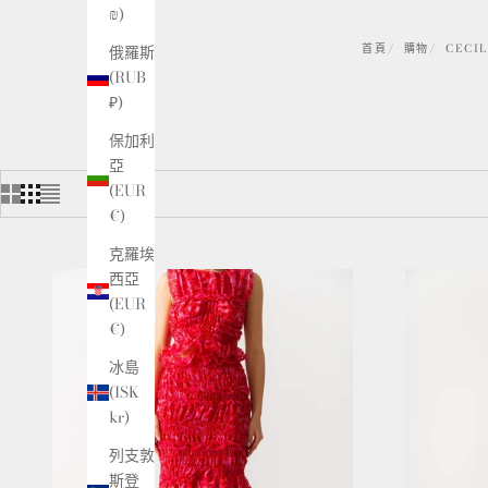
₪)
俄羅斯
首頁
購物
CECI
(RUB
₽)
保加利
亞
(EUR
€)
克羅埃
西亞
(EUR
€)
冰島
(ISK
kr)
列支敦
斯登