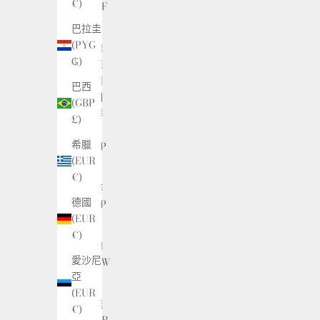
€)
(HUF
Ft)
巴拉圭
(PYG
南喬
₲)
治亞
與南
巴西
三明
(GBP
治群
£)
島
希臘
(GBP
(EUR
£)
€)
南非
德國
(GBP
(EUR
£)
€)
南韓
愛沙尼
(KRW
亞
₩)
(EUR
卡達
€)
(QAR