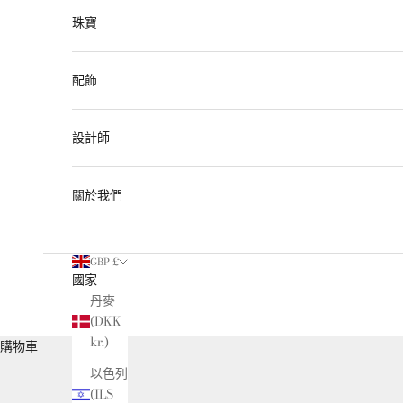
珠寶
配飾
設計師
關於我們
GBP £
國家
丹麥
(DKK
kr.)
購物車
以色列
(ILS