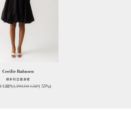
Cecilie Bahnsen
維多利亞連身裙
格
一般價格
0 GBP
£1,390.00 GBP
(-55%)