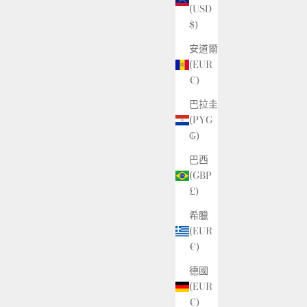
(USD
$)
安道爾
(EUR
€)
巴拉圭
(PYG
₲)
巴西
(GBP
£)
希臘
(EUR
€)
德國
(EUR
€)