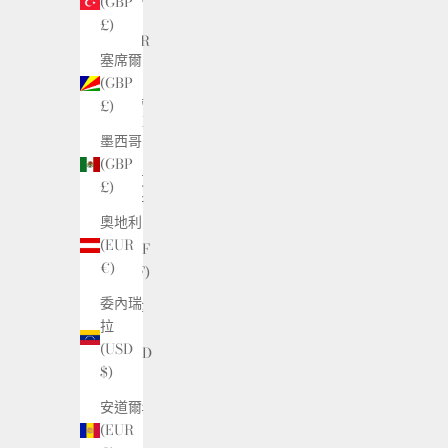
(GBP
亞
£)
(EUR
塞席爾
€)
(GBP
冰島
£)
(ISK
墨西哥
kr)
(GBP
列支
£)
敦斯
奧地利
登
(EUR
(CHF
€)
CHF)
委內瑞
加拿
拉
大
(USD
(CAD
$)
$)
安道爾
匈牙
(EUR
利