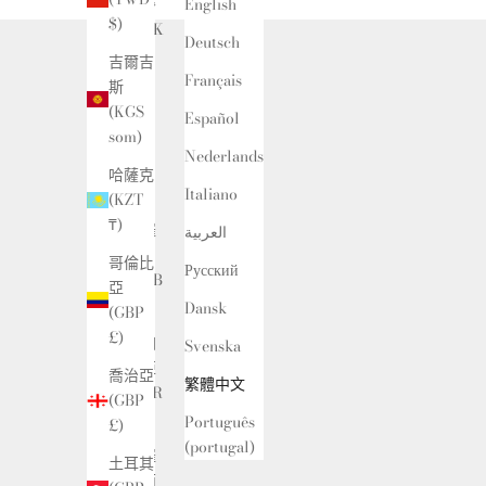
丹麥
English
$)
(DKK
Deutsch
kr.)
吉爾吉
Français
斯
以
(KGS
色
Español
som)
列
Nederlands
(ILS
哈薩克
₪)
Italiano
(KZT
₸)
俄羅
العربية
斯
哥倫比
Русский
(RUB
亞
₽)
Dansk
(GBP
£)
保加
Svenska
利亞
喬治亞
繁體中文
(EUR
(GBP
€)
Português
£)
(portugal)
克羅
土耳其
埃西