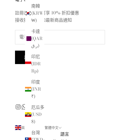
南韓
註冊首次訂單可享 10% 折扣優惠
(KRW
接收獨家預覽和最新商品通知
₩)
卡達
(QAR
ر.ق)
印尼
訂閱
(IDR
Rp)
印度
(INR
₹)
厄瓜多
(USD
$)
英國 (GBP £)
繁體中文
台灣
國家
語言
(TWD