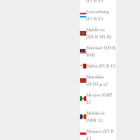
(EUR €)
Luxemburg
(EUR €)
Maldiven
(MVR MVR)
Maleisië (MYR
RM)
Malta (EUR €)
Marokko
(MAD د.م.)
Mexico (GBP
£)
Moldavië
(MDL L)
Monaco (EUR
€)