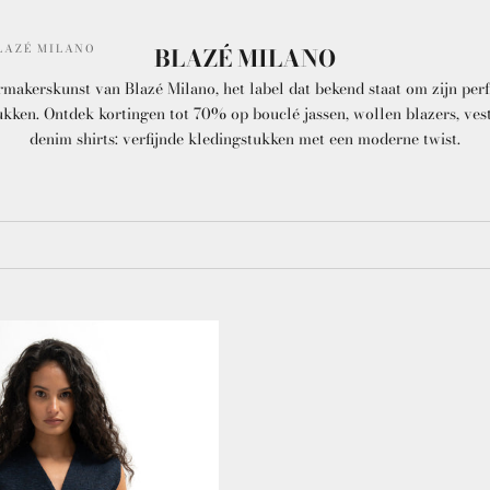
LAZÉ MILANO
BLAZÉ MILANO
ermakerskunst van Blazé Milano, het label dat bekend staat om zijn perf
ukken. Ontdek kortingen tot 70% op bouclé jassen, wollen blazers, vest
denim shirts: verfijnde kledingstukken met een moderne twist.