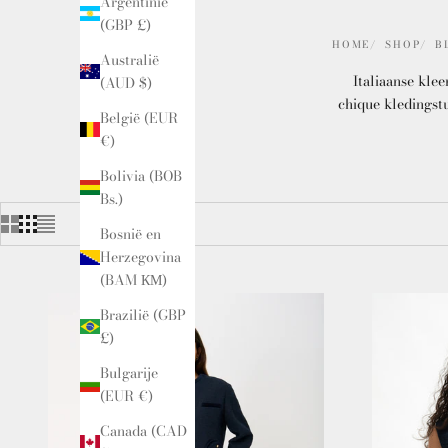
Argentinië
(GBP £)
HOME
SHOP
B
Australië
Italiaanse kle
(AUD $)
chique kledingst
België (EUR
€)
Bolivia (BOB
Bs.)
Bosnië en
Herzegovina
(BAM КМ)
Brazilië (GBP
£)
Bulgarije
(EUR €)
Canada (CAD