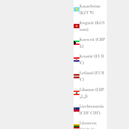
Kazachstan
(KZT ₸)
Kirgizië (KGS
som)
Koeweit (GBP
£)
Kroatië (EUR
€)
Letland (EUR
€)
Libanon (LBP
ل.ل)
Liechtenstein
(CHF CHF)
Litouwen