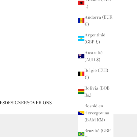
L)
Andorra (EUR
€)
Argentinië
(GBP £)
Australië
(AUD $)
België (EUR
€)
Bolivia (BOB
Bs.)
ES
DESIGNERS
OVER ONS
Bosnië en
Herzegovina
(BAM КМ)
Brazilië (GBP