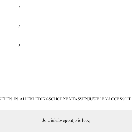
ELEN IN ALLE
KLEDING
SCHOENEN
TASSEN
JUWELEN
ACCESSOIR
Je winkelwagentje is leeg