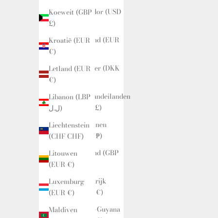
Ecuador (USD
Koeweit (GBP
$)
£)
Estland (EUR
Kroatië (EUR
€)
€)
Faeröer (DKK
Letland (EUR
kr.)
€)
Falklandeilanden
Libanon (LBP
(FKP £)
ل.ل)
Filipijnen
Liechtenstein
(PHP ₱)
(CHF CHF)
Finland (GBP
Litouwen
£)
(EUR €)
Frankrijk
Luxemburg
(EUR €)
(EUR €)
Frans-Guyana
Maldiven