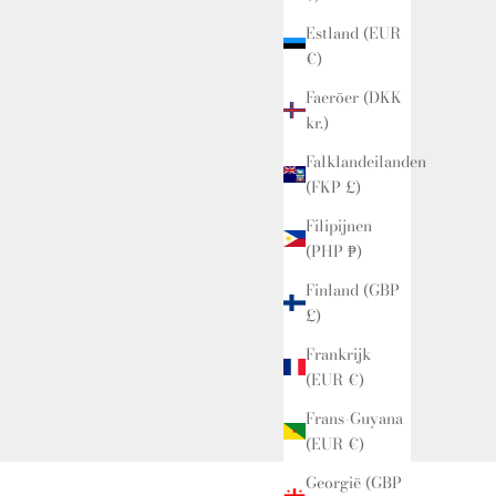
Estland (EUR
€)
Faeröer (DKK
kr.)
Falklandeilanden
(FKP £)
Filipijnen
(PHP ₱)
Finland (GBP
£)
Frankrijk
(EUR €)
Frans-Guyana
(EUR €)
Georgië (GBP