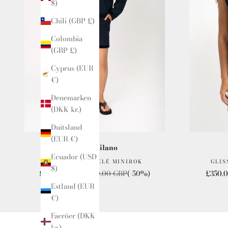
$)
Chili (GBP £)
Colombia
(GBP £)
Cyprus (EUR
€)
Denemarken
(DKK kr.)
Duitsland
(EUR €)
Blazé Milano
Ecuador (USD
LUSITANO BOUCLÉ MINIROK
GLIS
$)
Verkoopprijs
Normale prijs
Verkoo
£295.00 GBP
£600.00 GBP
(-50%)
£350.
Estland (EUR
€)
Faeröer (DKK
kr.)