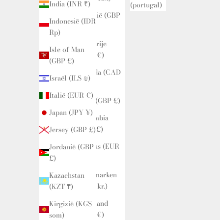
India (INR ₹)
(portugal)
Brazilië (GBP
Indonesië (IDR
£)
Rp)
Bulgarije
Isle of Man
(EUR €)
(GBP £)
Canada (CAD
Israël (ILS ₪)
$)
Italië (EUR €)
Chili (GBP £)
Japan (JPY ¥)
Colombia
(GBP £)
Jersey (GBP £)
Cyprus (EUR
Jordanië (GBP
€)
£)
Denemarken
Kazachstan
(DKK kr.)
(KZT ₸)
Duitsland
Kirgizië (KGS
(EUR €)
som)