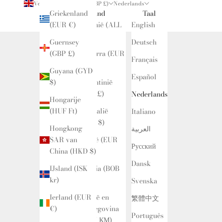
Verenigd Koninkrijk (GBP £)
Nederlands
Griekenland
Land
Taal
(EUR €)
Albanië (ALL
English
L)
Guernsey
Deutsch
(GBP £)
Andorra (EUR
Français
€)
Guyana (GYD
Español
$)
Argentinië
(GBP £)
Nederlands
Hongarije
(HUF Ft)
Australië
Italiano
(AUD $)
Hongkong
العربية
SAR van
België (EUR
Русский
China (HKD $)
€)
Dansk
IJsland (ISK
Bolivia (BOB
kr)
Bs.)
Svenska
Ierland (EUR
Bosnië en
繁體中文
€)
Herzegovina
Português
(BAM КМ)