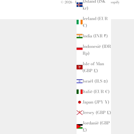
IJsland (ISK
© 2026 - Bessette
Powered by Shopify
kr)
Ierland (EUR
€)
India (INR ₹)
Indonesië (IDR
Rp)
Isle of Man
(GBP £)
Israël (ILS ₪)
Italië (EUR €)
Japan (JPY ¥)
Jersey (GBP £)
Jordanië (GBP
£)