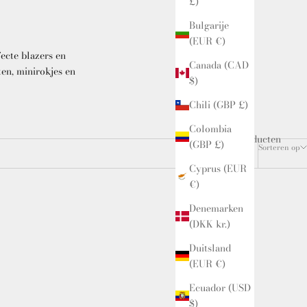
£)
Bulgarije
(EUR €)
ecte blazers en
Canada (CAD
en, minirokjes en
$)
Chili (GBP £)
Colombia
2 producten
(GBP £)
Sorteren op
Cyprus (EUR
€)
Denemarken
(DKK kr.)
Duitsland
(EUR €)
Ecuador (USD
$)