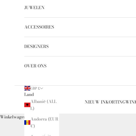
JUWELEN
ACCESSOIRES
DESIGNERS
OVER ONS
GBP £
Land
Albanië (ALL
NIEUW IN
KORTING
WINK
L)
Winkelwagen
Andorra (EUR
€)