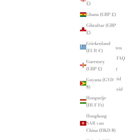
£)
Links
Ghana (GBP £)
Gibraltar (GBP
Zoek op
£)
Over
Griekenland
Evenementen
(EUR €)
Contact & FAQ
Guernsey
Verzending
(GBP £)
Retourbeleid
Guyana (GYD
$)
Privacybeleid
Hongarije
Inzichten
(HUF Ft)
Hongkong
SAR van
China (HKD $)